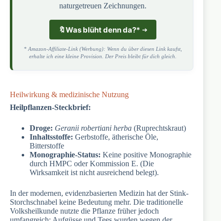
naturgetreuen Zeichnungen.
🔖
Was blüht denn da?
*
* Amazon-Affiliate-Link (Werbung): Wenn du über diesen Link kaufst,
erhalte ich eine kleine Provision. Der Preis bleibt für dich gleich.
Heilwirkung & medizinische Nutzung
Heilpflanzen-Steckbrief:
Droge:
Geranii robertiani herba
(Ruprechtskraut)
Inhaltsstoffe:
Gerbstoffe, ätherische Öle,
Bitterstoffe
Monographie-Status:
Keine positive Monographie
durch HMPC oder Kommission E. (Die
Wirksamkeit ist nicht ausreichend belegt).
In der modernen, evidenzbasierten Medizin hat der Stink-
Storchschnabel keine Bedeutung mehr. Die traditionelle
Volksheilkunde nutzte die Pflanze früher jedoch
umfangreich: Aufgüsse und Tees wurden wegen der