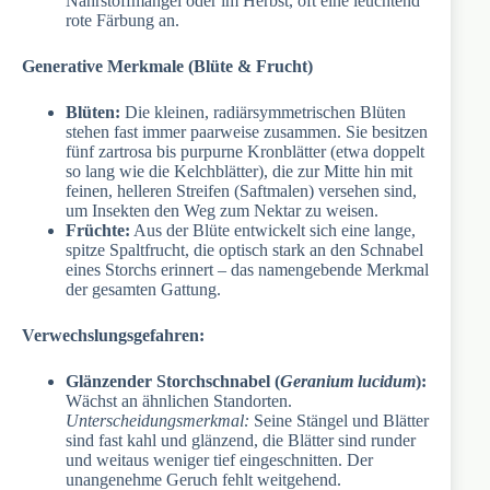
Nährstoffmangel oder im Herbst, oft eine leuchtend
rote Färbung an.
Generative Merkmale (Blüte & Frucht)
Blüten:
Die kleinen, radiärsymmetrischen Blüten
stehen fast immer paarweise zusammen. Sie besitzen
fünf zartrosa bis purpurne Kronblätter (etwa doppelt
so lang wie die Kelchblätter), die zur Mitte hin mit
feinen, helleren Streifen (Saftmalen) versehen sind,
um Insekten den Weg zum Nektar zu weisen.
Früchte:
Aus der Blüte entwickelt sich eine lange,
spitze Spaltfrucht, die optisch stark an den Schnabel
eines Storchs erinnert – das namengebende Merkmal
der gesamten Gattung.
Verwechslungsgefahren:
Glänzender Storchschnabel (
Geranium lucidum
):
Wächst an ähnlichen Standorten.
Unterscheidungsmerkmal:
Seine Stängel und Blätter
sind fast kahl und glänzend, die Blätter sind runder
und weitaus weniger tief eingeschnitten. Der
unangenehme Geruch fehlt weitgehend.