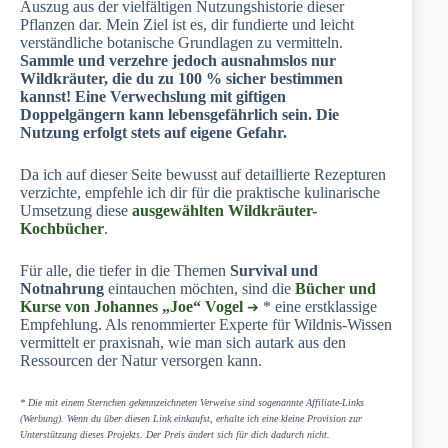
Auszug aus der vielfältigen Nutzungshistorie dieser
Pflanzen dar. Mein Ziel ist es, dir fundierte und leicht
verständliche botanische Grundlagen zu vermitteln.
Sammle und verzehre jedoch ausnahmslos nur
Wildkräuter, die du zu 100 % sicher bestimmen
kannst! Eine Verwechslung mit giftigen
Doppelgängern kann lebensgefährlich sein. Die
Nutzung erfolgt stets auf eigene Gefahr.
Da ich auf dieser Seite bewusst auf detaillierte Rezepturen
verzichte, empfehle ich dir für die praktische kulinarische
Umsetzung diese
ausgewählten Wildkräuter-
Kochbücher
.
Für alle, die tiefer in die Themen
Survival und
Notnahrung
eintauchen möchten, sind die
Bücher und
Kurse von Johannes „Joe“ Vogel
* eine erstklassige
Empfehlung. Als renommierter Experte für Wildnis-Wissen
vermittelt er praxisnah, wie man sich autark aus den
Ressourcen der Natur versorgen kann.
* Die mit einem Sternchen gekennzeichneten Verweise sind sogenannte Affiliate-Links
(Werbung). Wenn du über diesen Link einkaufst, erhalte ich eine kleine Provision zur
Unterstützung dieses Projekts. Der Preis ändert sich für dich dadurch nicht.