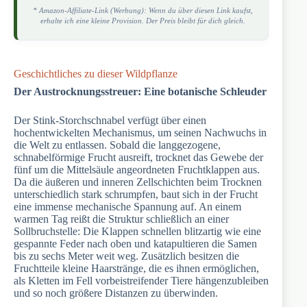
* Amazon-Affiliate-Link (Werbung): Wenn du über diesen Link kaufst,
erhalte ich eine kleine Provision. Der Preis bleibt für dich gleich.
Geschichtliches zu dieser Wildpflanze
Der Austrocknungsstreuer: Eine botanische Schleuder
Der Stink-Storchschnabel verfügt über einen
hochentwickelten Mechanismus, um seinen Nachwuchs in
die Welt zu entlassen. Sobald die langgezogene,
schnabelförmige Frucht ausreift, trocknet das Gewebe der
fünf um die Mittelsäule angeordneten Fruchtklappen aus.
Da die äußeren und inneren Zellschichten beim Trocknen
unterschiedlich stark schrumpfen, baut sich in der Frucht
eine immense mechanische Spannung auf. An einem
warmen Tag reißt die Struktur schließlich an einer
Sollbruchstelle: Die Klappen schnellen blitzartig wie eine
gespannte Feder nach oben und katapultieren die Samen
bis zu sechs Meter weit weg. Zusätzlich besitzen die
Fruchtteile kleine Haarstränge, die es ihnen ermöglichen,
als Kletten im Fell vorbeistreifender Tiere hängenzubleiben
und so noch größere Distanzen zu überwinden.