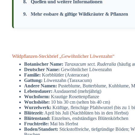
Quellen und weitere Informationen
Mehr essbare & giftige Wildkräuter & Pflanzen
Wildpflanzen-Steckbrief „Gewöhnlicher Löwenzahn“
Botanischer Name:
Taraxacum sect. Ruderalia
(häufig a
Deutscher Name:
Gewöhnlicher Löwenzahn
Familie:
Korbblütler (Asteraceae)
Gattung:
Löwenzahn (Taraxacum)
Andere Namen:
Pusteblume, Butterblume, Kuhblume, Ma
Lebensdauer:
Ausdauernd (mehrjährig)
Wuchsform:
Krautige Rosettenpflanze
Wuchshöhe:
10 bis 30 cm (selten bis 40 cm)
Wurzelwerk:
Kräftige, fleischige Pfahlwurzel (bis zu 1 bi
Blütezeit:
April bis Juli (Nachblüten bis in den Herbst)
Blütenstand:
Einzelnes, endständiges Blütenkörbchen
Fruchtreife:
Mai bis Herbst
Boden/Standort:
Stickstoffreiche, tiefgründige Böden; 
Brachen