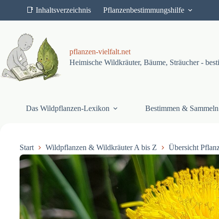
Z
📑 Inhaltsverzeichnis
Pflanzenbestimmungshilfe
u
m
I
n
h
pflanzen-vielfalt.net
a
Heimische Wildkräuter, Bäume, Sträucher - be
l
t
s
p
r
Das Wildpflanzen-Lexikon
Bestimmen & Sammeln
i
n
g
e
n
Start
Wildpflanzen & Wildkräuter A bis Z
Übersicht Pflan