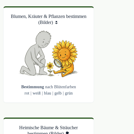
Blumen, Kräuter & Pflanzen bestimmen
(Bilder) 🌷
Bestimmung
nach Blütenfarben
rot
|
weiß
|
blau
|
gelb
|
grün
Heimische Bäume & Sträucher
bestimmen (Bilder) 🌳