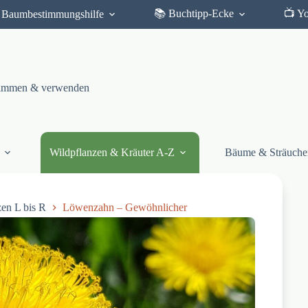
📚 Buchtipp-Ecke
📺 Y
Baumbestimmungshilfe
stimmen & verwenden
Wildpflanzen & Kräuter A-Z
Bäume & Sträuche
zen L bis R
Löwenzahn – Gewöhnlicher