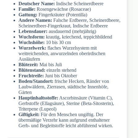
Deutscher Name:
Indische Scheinerdbeere
Familie:
Rosengewächse (Rosaceae)
Gattung:
Fingerkräuter (Potentilla)
Andere Namen:
Falsche Erdbeere, Scheinerdbeere,
Scheinerdbeer-Fingerkraut, Indische Erdbeere
Lebensdauer:
ausdauernd (mehrjährig)
Wuchsform:
krautig, kriechend, teppichbildend
Wuchshöhe:
10 bis 30 cm
Wurzelwerk:
flaches Wurzelsystem mit
weitreichenden, anwurzelnden oberirdischen
Ausläufern
Blütezeit:
Mai bis Juli
Blütenstand:
einzeln stehend
Fruchtreife:
Juni bis Oktober
Boden/Standort:
frische Hecken, Ränder von
Laubwäldern, Zierrasen, städtische Innenhöfe,
Gärten
Hauptinhaltsstoffe:
Ascorbinsäure (Vitamin C),
Gerbstoffe (Ellagsäure), Sterine (Beta-Sitosterin),
Triterpene (Lupeol)
Giftigkeit:
Für den Menschen ungiftig. Der
übermäßige Verzehr kann aufgrund enthaltener
Gerb- und Begleitstoffe leicht abführend wirken.