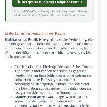
🔖
Das große Buch der Heilpflanzen
*
* Amazon-Affiliate-Link (Werbung): Wenn du über diesen Link kaufst,
erhalte ich eine kleine Provision. Der Preis bleibt für dich gleich.
Essbarkeit & Verwendung in der Küche
Kulinarisches Profil:
Eine große visuelle Verheißung, die
in einer geschmacklichen Enttäuschung endet. Die Früchte
der Scheinerdbeere haben keinerlei Erdbeer-Aroma, kaum
Säure oder Süße und schmecken schlichtweg wässrig bis
leicht trocken-fad.
Früchte (Juni bis Herbst):
Die roten Scheinfrüchte
sind ungiftig und können bedenkenlos gegessen
werden. Wegen ihres fehlenden Aromas spielen sie
kulinarisch keine Rolle, eignen sich aber
hervorragend als ungiftige, essbare und leuchtend
rote Dekoration auf Süßspeisen, in Salaten oder als
lustiger Farbklecks in Grünen Smoothies.
Blätter (Frühjahr):
Ganz junge, weiche Blätter
können Salaten beigemischt oder wie Spinat
schonend gegart werden. Allerdings sind auch sie