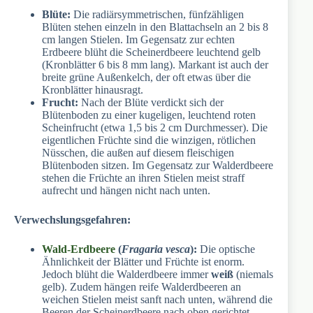
Blüte:
Die radiärsymmetrischen, fünfzähligen
Blüten stehen einzeln in den Blattachseln an 2 bis 8
cm langen Stielen. Im Gegensatz zur echten
Erdbeere blüht die Scheinerdbeere leuchtend gelb
(Kronblätter 6 bis 8 mm lang). Markant ist auch der
breite grüne Außenkelch, der oft etwas über die
Kronblätter hinausragt.
Frucht:
Nach der Blüte verdickt sich der
Blütenboden zu einer kugeligen, leuchtend roten
Scheinfrucht (etwa 1,5 bis 2 cm Durchmesser). Die
eigentlichen Früchte sind die winzigen, rötlichen
Nüsschen, die außen auf diesem fleischigen
Blütenboden sitzen. Im Gegensatz zur Walderdbeere
stehen die Früchte an ihren Stielen meist straff
aufrecht und hängen nicht nach unten.
Verwechslungsgefahren:
Wald-Erdbeere
(
Fragaria vesca
):
Die optische
Ähnlichkeit der Blätter und Früchte ist enorm.
Jedoch blüht die Walderdbeere immer
weiß
(niemals
gelb). Zudem hängen reife Walderdbeeren an
weichen Stielen meist sanft nach unten, während die
Beeren der Scheinerdbeere nach oben gerichtet