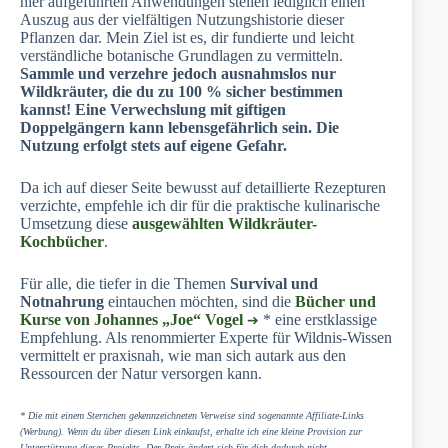
hier aufgeführten Anwendungen stellen lediglich einen
Auszug aus der vielfältigen Nutzungshistorie dieser
Pflanzen dar. Mein Ziel ist es, dir fundierte und leicht
verständliche botanische Grundlagen zu vermitteln.
Sammle und verzehre jedoch ausnahmslos nur
Wildkräuter, die du zu 100 % sicher bestimmen
kannst! Eine Verwechslung mit giftigen
Doppelgängern kann lebensgefährlich sein. Die
Nutzung erfolgt stets auf eigene Gefahr.
Da ich auf dieser Seite bewusst auf detaillierte Rezepturen
verzichte, empfehle ich dir für die praktische kulinarische
Umsetzung diese
ausgewählten Wildkräuter-
Kochbücher
.
Für alle, die tiefer in die Themen
Survival und
Notnahrung
eintauchen möchten, sind die
Bücher und
Kurse von Johannes „Joe“ Vogel
* eine erstklassige
Empfehlung. Als renommierter Experte für Wildnis-Wissen
vermittelt er praxisnah, wie man sich autark aus den
Ressourcen der Natur versorgen kann.
* Die mit einem Sternchen gekennzeichneten Verweise sind sogenannte Affiliate-Links
(Werbung). Wenn du über diesen Link einkaufst, erhalte ich eine kleine Provision zur
Unterstützung dieses Projekts. Der Preis ändert sich für dich dadurch nicht.