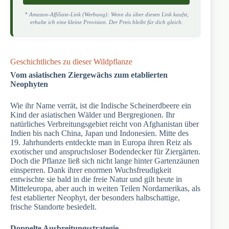
* Amazon-Affiliate-Link (Werbung): Wenn du über diesen Link kaufst,
erhalte ich eine kleine Provision. Der Preis bleibt für dich gleich.
Geschichtliches zu dieser Wildpflanze
Vom asiatischen Ziergewächs zum etablierten
Neophyten
Wie ihr Name verrät, ist die Indische Scheinerdbeere ein
Kind der asiatischen Wälder und Bergregionen. Ihr
natürliches Verbreitungsgebiet reicht von Afghanistan über
Indien bis nach China, Japan und Indonesien. Mitte des
19. Jahrhunderts entdeckte man in Europa ihren Reiz als
exotischer und anspruchsloser Bodendecker für Ziergärten.
Doch die Pflanze ließ sich nicht lange hinter Gartenzäunen
einsperren. Dank ihrer enormen Wuchsfreudigkeit
entwischte sie bald in die freie Natur und gilt heute in
Mitteleuropa, aber auch in weiten Teilen Nordamerikas, als
fest etablierter Neophyt, der besonders halbschattige,
frische Standorte besiedelt.
Doppelte Ausbreitungsstrategie