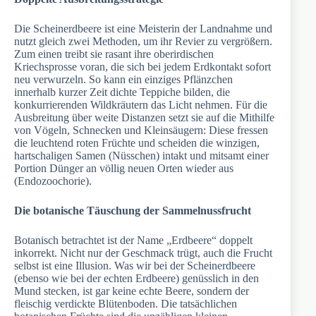
Die Scheinerdbeere ist eine Meisterin der Landnahme und
nutzt gleich zwei Methoden, um ihr Revier zu vergrößern.
Zum einen treibt sie rasant ihre oberirdischen
Kriechsprosse voran, die sich bei jedem Erdkontakt sofort
neu verwurzeln. So kann ein einziges Pflänzchen
innerhalb kurzer Zeit dichte Teppiche bilden, die
konkurrierenden Wildkräutern das Licht nehmen. Für die
Ausbreitung über weite Distanzen setzt sie auf die Mithilfe
von Vögeln, Schnecken und Kleinsäugern: Diese fressen
die leuchtend roten Früchte und scheiden die winzigen,
hartschaligen Samen (Nüsschen) intakt und mitsamt einer
Portion Dünger an völlig neuen Orten wieder aus
(Endozoochorie).
Die botanische Täuschung der Sammelnussfrucht
Botanisch betrachtet ist der Name „Erdbeere“ doppelt
inkorrekt. Nicht nur der Geschmack trügt, auch die Frucht
selbst ist eine Illusion. Was wir bei der Scheinerdbeere
(ebenso wie bei der echten Erdbeere) genüsslich in den
Mund stecken, ist gar keine echte Beere, sondern der
fleischig verdickte Blütenboden. Die tatsächlichen