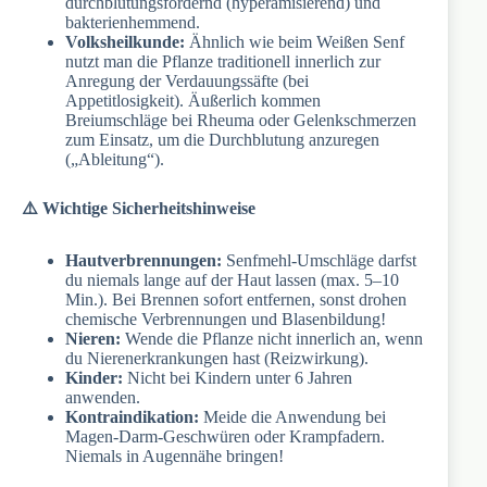
durchblutungsfördernd (hyperämisierend) und
bakterienhemmend.
Volksheilkunde:
Ähnlich wie beim Weißen Senf
nutzt man die Pflanze traditionell innerlich zur
Anregung der Verdauungssäfte (bei
Appetitlosigkeit). Äußerlich kommen
Breiumschläge bei Rheuma oder Gelenkschmerzen
zum Einsatz, um die Durchblutung anzuregen
(„Ableitung“).
⚠️ Wichtige Sicherheitshinweise
Hautverbrennungen:
Senfmehl-Umschläge darfst
du niemals lange auf der Haut lassen (max. 5–10
Min.). Bei Brennen sofort entfernen, sonst drohen
chemische Verbrennungen und Blasenbildung!
Nieren:
Wende die Pflanze nicht innerlich an, wenn
du Nierenerkrankungen hast (Reizwirkung).
Kinder:
Nicht bei Kindern unter 6 Jahren
anwenden.
Kontraindikation:
Meide die Anwendung bei
Magen-Darm-Geschwüren oder Krampfadern.
Niemals in Augennähe bringen!