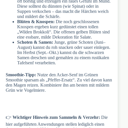
oft borstig und erzeugen ein raues Gefühl im Mund.
Diese solltest du dünsten (wie Spinat) oder in
Suppen verkochen – das macht die Härchen weich
und mildert die Schärfe.
Blüten & Knospen:
Die noch geschlossenen
Knospen ergeben kurz gedünstet einen tollen
„Wilden Brokkoli“. Die offenen gelben Blüten sind
eine essbare, milde Dekoration für Salate.
Schoten & Samen:
Junge, grüne Schoten (Juni–
August) kannst du roh snacken oder sauer einlegen.
Im Herbst (Sept.–Okt.) kannst du die schwarzen
Samen dreschen und gemahlen zu einem rustikalen
Tafelsenf verarbeiten.
Smoothie-Tipp:
Nutze den Acker-Senf im Grünen
Smoothie sparsam als „Pfeffer-Ersatz“. Zu viel davon kann
den Magen reizen. Kombiniere ihn am besten mit mildem
Grün wie Vogelmiere.
👉
Wichtiger Hinweis zum Sammeln & Verzehr:
Die
hier aufgeführten Anwendungen stellen lediglich einen