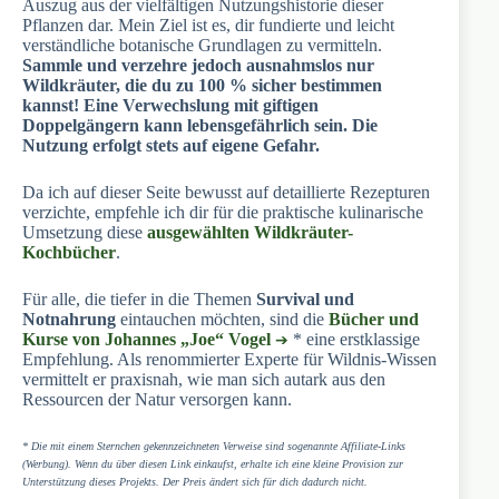
Auszug aus der vielfältigen Nutzungshistorie dieser
Pflanzen dar. Mein Ziel ist es, dir fundierte und leicht
verständliche botanische Grundlagen zu vermitteln.
Sammle und verzehre jedoch ausnahmslos nur
Wildkräuter, die du zu 100 % sicher bestimmen
kannst! Eine Verwechslung mit giftigen
Doppelgängern kann lebensgefährlich sein. Die
Nutzung erfolgt stets auf eigene Gefahr.
Da ich auf dieser Seite bewusst auf detaillierte Rezepturen
verzichte, empfehle ich dir für die praktische kulinarische
Umsetzung diese
ausgewählten Wildkräuter-
Kochbücher
.
Für alle, die tiefer in die Themen
Survival und
Notnahrung
eintauchen möchten, sind die
Bücher und
Kurse von Johannes „Joe“ Vogel
* eine erstklassige
Empfehlung. Als renommierter Experte für Wildnis-Wissen
vermittelt er praxisnah, wie man sich autark aus den
Ressourcen der Natur versorgen kann.
* Die mit einem Sternchen gekennzeichneten Verweise sind sogenannte Affiliate-Links
(Werbung). Wenn du über diesen Link einkaufst, erhalte ich eine kleine Provision zur
Unterstützung dieses Projekts. Der Preis ändert sich für dich dadurch nicht.