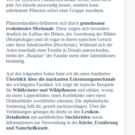
jede Art einzeln auswendig lernen, sondern kann
unbekannte Pflanzen sofort einer Gruppe zuordnen.
Pflanzenfamilien definieren sich durch
gemeinsame
evolutionäre Merkmale
. Diese zeigen sich besonders
deutlich im Aufbau der Blüten, der Anordnung der Blätter
(Morphologie) und oft sogar in ihrem typischen Geruch
oder ihren Inhaltsstoffen (Biochemie). Während sich die
Arten innerhalb einer Familie in Details unterscheiden,
bleibt der „Bauplan“ der Familie meist über Jahrmillionen
beständig.
Auf den folgenden Seiten biete ich dir einen fundierten
Überblick über die markanten Erkennungsmerkmale
der wichtigsten Familien. Ich zeige dir typische Beispiele
für
Wildkräuter und Wildpflanzen
und erkläre, woran
du einen Lippenblütler, einen Korbblütler oder einen
Doldenblütler zweifelsfrei erkennst. Die alphabetische
Sortierung hilft dir, gezielt nachzuschlagen. Über die
Verlinkungen gelangst du direkt zu den
Lexikon-
Detailseiten
mit ausführlichen
Steckbriefen
sowie
Informationen zur Verwendung in der
Küche, Ernährung
und Naturheilkunde
.