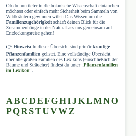
Ob du nun tiefer in die botanische Wissenschaft eintauchen
möchtest oder einfach mehr Sicherheit beim Sammeln von
Wildkräutern gewinnen willst: Das Wissen um die
Familienzugehörigkeit
schärft deinen Blick für die
Zusammenhänge in der Natur. Lass uns gemeinsam auf
Entdeckungsreise gehen!
👉
Hinweis:
In dieser Übersicht sind primär
krautige
Pflanzenfamilien
gelistet. Eine vollständige Übersicht
über alle großen Familien des Lexikons (einschließlich der
Bäume und Sträucher) findest du unter „
Pflanzenfamilien
im Lexikon
“.
A
B
C
D
E
F
G
H
I
J
K
L
M
N
O
P
Q
R
S
T
U
V
W
Z