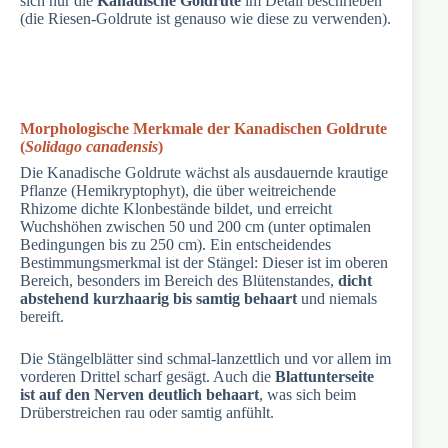
sich nur die
Kanadische Goldrute
im Detail beschrieben
(die Riesen-Goldrute ist genauso wie diese zu verwenden).
Morphologische Merkmale der Kanadischen Goldrute
(
Solidago canadensis
)
Die Kanadische Goldrute wächst als ausdauernde krautige
Pflanze (Hemikryptophyt), die über weitreichende
Rhizome dichte Klonbestände bildet, und erreicht
Wuchshöhen zwischen 50 und 200 cm (unter optimalen
Bedingungen bis zu 250 cm). Ein entscheidendes
Bestimmungsmerkmal ist der Stängel: Dieser ist im oberen
Bereich, besonders im Bereich des Blütenstandes,
dicht
abstehend kurzhaarig bis samtig behaart
und niemals
bereift.
Die Stängelblätter sind schmal-lanzettlich und vor allem im
vorderen Drittel scharf gesägt. Auch die
Blattunterseite
ist auf den Nerven deutlich behaart
, was sich beim
Drüberstreichen rau oder samtig anfühlt.