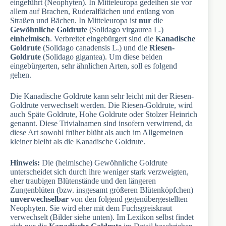
eingeführt (Neophyten). In Mitteleuropa gedeihen sie vor
allem auf Brachen, Ruderalflächen und entlang von
Straßen und Bächen. In Mitteleuropa ist
nur
die
Gewöhnliche Goldrute
(Solidago virgaurea L.)
einheimisch
. Verbreitet eingebürgert sind die
Kanadische
Goldrute
(Solidago canadensis L.) und die
Riesen-
Goldrute
(Solidago gigantea). Um diese beiden
eingebürgerten, sehr ähnlichen Arten, soll es folgend
gehen.
Die Kanadische Goldrute kann sehr leicht mit der Riesen-
Goldrute verwechselt werden. Die Riesen-Goldrute, wird
auch Späte Goldrute, Hohe Goldrute oder Stolzer Heinrich
genannt. Diese Trivialnamen sind insofern verwirrend, da
diese Art sowohl früher blüht als auch im Allgemeinen
kleiner bleibt als die Kanadische Goldrute.
Hinweis:
Die (heimische) Gewöhnliche Goldrute
unterscheidet sich durch ihre weniger stark verzweigten,
eher traubigen Blütenstände und den längeren
Zungenblüten (bzw. insgesamt größeren Blütenköpfchen)
unverwechselbar
von den folgend gegenübergestellten
Neophyten. Sie wird eher mit dem Fuchsgreiskraut
verwechselt (Bilder siehe unten). Im Lexikon selbst findet