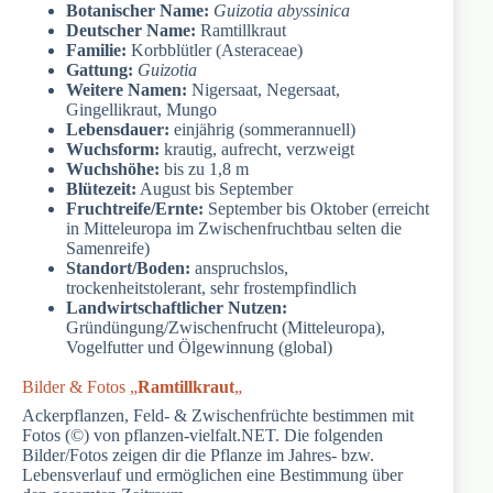
Botanischer Name:
Guizotia abyssinica
Deutscher Name:
Ramtillkraut
Familie:
Korbblütler (Asteraceae)
Gattung:
Guizotia
Weitere Namen:
Nigersaat, Negersaat,
Gingellikraut, Mungo
Lebensdauer:
einjährig (sommerannuell)
Wuchsform:
krautig, aufrecht, verzweigt
Wuchshöhe:
bis zu 1,8 m
Blütezeit:
August bis September
Fruchtreife/Ernte:
September bis Oktober (erreicht
in Mitteleuropa im Zwischenfruchtbau selten die
Samenreife)
Standort/Boden:
anspruchslos,
trockenheitstolerant, sehr frostempfindlich
Landwirtschaftlicher Nutzen:
Gründüngung/Zwischenfrucht (Mitteleuropa),
Vogelfutter und Ölgewinnung (global)
Bilder & Fotos „
Ramtillkraut
„
Ackerpflanzen, Feld- & Zwischenfrüchte bestimmen mit
Fotos (©) von pflanzen-vielfalt.NET. Die folgenden
Bilder/Fotos zeigen dir die Pflanze im Jahres- bzw.
Lebensverlauf und ermöglichen eine Bestimmung über