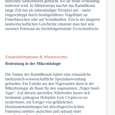
indischen Subkontinent gebracht, wo sie heute weiträumig
kultiviert wird. In Mitteleuropa tauchte das Ramtillkraut
lange Zeit nur als unbeständiger Neophyt auf – meist
eingeschleppt durch herabgefallenes Vogelfutter an
Futterhäuschen oder auf Schutthalden. Erst in der jüngeren
landwirtschaftlichen Geschichte erkannte man hier sein
enormes Potenzial als fruchtfolgeneutrale Zwischenfrucht.
Zusatzinformationen & Wissenswertes
Bedeutung in der Mikrobiologie
Die Samen des Ramtillkrauts haben eine erstaunliche
medizinisch-wissenschaftliche Spezialanwendung
gefunden: Ein Extrakt aus den Nigersamen dient in der
Mikrobiologie als Basis für den sogenannten „Niger-Seed-
Agar“. Auf diesem speziellen Nährboden lassen sich
bestimmte pathogene Hefepilze (wie
Cryptococcus
neoformans
, ein Erreger von gefährlichen
Hirnhautentzündungen bei abwehrgeschwächten
Patienten) selektiv anzüchten und anhand einer