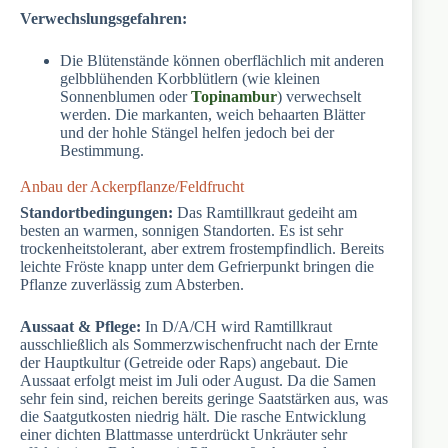
Verwechslungsgefahren:
Die Blütenstände können oberflächlich mit anderen
gelbblühenden Korbblütlern (wie kleinen
Sonnenblumen oder
Topinambur
) verwechselt
werden. Die markanten, weich behaarten Blätter
und der hohle Stängel helfen jedoch bei der
Bestimmung.
Anbau der Ackerpflanze/Feldfrucht
Standortbedingungen:
Das Ramtillkraut gedeiht am
besten an warmen, sonnigen Standorten. Es ist sehr
trockenheitstolerant, aber extrem frostempfindlich. Bereits
leichte Fröste knapp unter dem Gefrierpunkt bringen die
Pflanze zuverlässig zum Absterben.
Aussaat & Pflege:
In D/A/CH wird Ramtillkraut
ausschließlich als Sommerzwischenfrucht nach der Ernte
der Hauptkultur (Getreide oder Raps) angebaut. Die
Aussaat erfolgt meist im Juli oder August. Da die Samen
sehr fein sind, reichen bereits geringe Saatstärken aus, was
die Saatgutkosten niedrig hält. Die rasche Entwicklung
einer dichten Blattmasse unterdrückt Unkräuter sehr