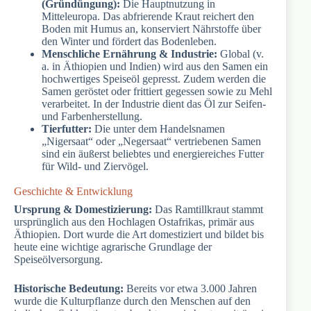
(Gründüngung):
Die Hauptnutzung in
Mitteleuropa. Das abfrierende Kraut reichert den
Boden mit Humus an, konserviert Nährstoffe über
den Winter und fördert das Bodenleben.
Menschliche Ernährung & Industrie:
Global (v.
a. in Äthiopien und Indien) wird aus den Samen ein
hochwertiges Speiseöl gepresst. Zudem werden die
Samen geröstet oder frittiert gegessen sowie zu Mehl
verarbeitet. In der Industrie dient das Öl zur Seifen-
und Farbenherstellung.
Tierfutter:
Die unter dem Handelsnamen
„Nigersaat“ oder „Negersaat“ vertriebenen Samen
sind ein äußerst beliebtes und energiereiches Futter
für Wild- und Ziervögel.
Geschichte & Entwicklung
Ursprung & Domestizierung:
Das Ramtillkraut stammt
ursprünglich aus den Hochlagen Ostafrikas, primär aus
Äthiopien. Dort wurde die Art domestiziert und bildet bis
heute eine wichtige agrarische Grundlage der
Speiseölversorgung.
Historische Bedeutung:
Bereits vor etwa 3.000 Jahren
wurde die Kulturpflanze durch den Menschen auf den