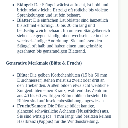
Stängel:
Der Stängel wächst aufrecht, ist hohl und
bricht relativ leicht. Er zeigt oft rötliche bis violette
Sprenkelungen und ist fein behaart.
Blätter:
Die einfachen Laubblätter sind lanzettlich
bis schmal-eiförmig, 10 bis 20 cm lang und
beidseitig weich behaart. Im unteren Stängelbereich
stehen sie gegenständig, oben wechseln sie in eine
wechselständige Anordnung. Sie umfassen den
Stängel oft halb und haben einen unregelmäßig
gezahnten bis ganzrandigen Blattrand.
Generative Merkmale (Blüte & Frucht)
Blüte:
Die gelben Körbchenblüten (15 bis 50 mm
Durchmesser) stehen meist zu zweit oder dritt an
den Triebenden. Außen bilden etwa acht weibliche
Zungenblüten einen Kranz, während das Zentrum
aus 40 bis 60 zwittrigen Röhrenblüten besteht. Die
Blüten sind auf Insektenbestäubung angewiesen.
Frucht/Samen:
Die Pflanze bildet kantige,
glänzend schwärzliche Achänen (Nussfrüchte) aus.
Sie sind winzig (ca. 4 mm lang) und besitzen keinen
Haarkranz (Pappus) für die Windausbreitung.