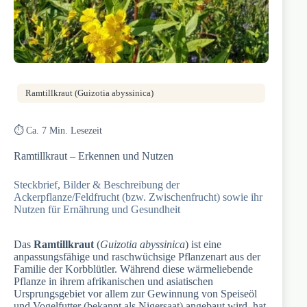
Ramtillkraut (Guizotia abyssinica)
⏱️ Ca. 7 Min. Lesezeit
Ramtillkraut – Erkennen und Nutzen
Steckbrief, Bilder & Beschreibung der
Ackerpflanze/Feldfrucht (bzw. Zwischenfrucht) sowie ihr
Nutzen für Ernährung und Gesundheit
Das
Ramtillkraut
(
Guizotia abyssinica
) ist eine
anpassungsfähige und raschwüchsige Pflanzenart aus der
Familie der Korbblütler. Während diese wärmeliebende
Pflanze in ihrem afrikanischen und asiatischen
Ursprungsgebiet vor allem zur Gewinnung von Speiseöl
und Vogelfutter (bekannt als Nigersaat) angebaut wird, hat