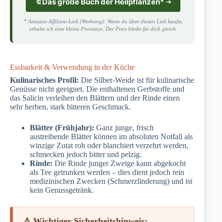
🔖
Das große Buch der Heilpflanzen
*
* Amazon-Affiliate-Link (Werbung): Wenn du über diesen Link kaufst,
erhalte ich eine kleine Provision. Der Preis bleibt für dich gleich.
Essbarkeit & Verwendung in der Küche
Kulinarisches Profil:
Die Silber-Weide ist für kulinarische
Genüsse nicht geeignet. Die enthaltenen Gerbstoffe und
das Salicin verleihen den Blättern und der Rinde einen
sehr herben, stark bitteren Geschmack.
Blätter (Frühjahr):
Ganz junge, frisch
austreibende Blätter können im absoluten Notfall als
winzige Zutat roh oder blanchiert verzehrt werden,
schmecken jedoch bitter und pelzig.
Rinde:
Die Rinde junger Zweige kann abgekocht
als Tee getrunken werden – dies dient jedoch rein
medizinischen Zwecken (Schmerzlinderung) und ist
kein Genussgetränk.
⚠️ Wichtiger Sicherheitshinweis: