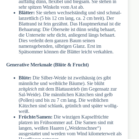
auffällig dünn, flexibel und biegsam. Sie stehen in
sehr spitzen Winkeln vom Ast ab.
Blätter:
Sie stehen wechselständig und sind schmal-
lanzettlich (5 bis 12 cm lang, ca. 2 cm breit). Der
Blattrand ist fein gezähnt. Das Hauptmerkmal ist die
Behaarung: Die Oberseite ist dünn seidig behaart,
die Unterseite sehr dicht, anliegend längs behaart.
Dies verleiht dem ganzen Baum seinen
namensgebenden, silbrigen Glanz. Erst im
Spätsommer können die Blätter leicht verkahlen.
Generative Merkmale (Blüte & Frucht)
Blüte:
Die Silber-Weide ist zweihäusig (es gibt
männliche und weibliche Bäume). Sie blüht
zeitgleich
mit dem Blattaustrieb (im Gegensatz zur
Sal-Weide). Die männlichen Kätzchen sind gelb
(Pollen) und bis zu 7 cm lang. Die weiblichen
Kätzchen sind schlank, grünlich und später wollig-
weiß.
Früchte/Samen:
Die winzigen Kapselfrüchte
platzen im Frühsommer auf. Die Samen sind mit
langen, weißen Haaren („Weidenschnee“)
ausgestattet und werden vom Wind kilometerweit als