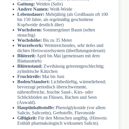
Gattung:
Weiden (
Salix
)
Andere Namen:
Weiß-Weide
Lebensdauer:
Mehrjährig (als Großbaum oft 100
bis 150 Jahre, als regelmäßig geschnittene
Kopfweide deutlich älter)
Wuchsform:
Sommergrüner Baum (selten
strauchig)
Wuchshöhe:
Bis zu 35 Meter
Wurzelwerk:
Weitstreichendes, sehr tiefes und
dichtes Herzwurzelsystem (überflutungstolerant)
Blütezeit:
April bis Mai (gemeinsam mit dem
Blattaustrieb)
Blütenstand:
Zweihäusig getrenntgeschlechtig;
zylindrische Kätzchen
Fruchtreife:
Mai bis Juni
Boden/Standort:
Lichtbedürftig, wärmeliebend;
bevorzugt periodisch überschwemmte,
nährstoffreiche, feuchte Sand-, Kies- oder
Schlickböden an Flüssen, Bächen und Seen
(Auwald).
Hauptinhaltsstoffe:
Phenolglykoside (vor allem
Salicin, Salicortin), Gerbstoffe, Flavonoide
Giftigkeit:
Für den Menschen ungiftig. (Hinweis:
Enthält pharmakologisch wirksames Salicin).