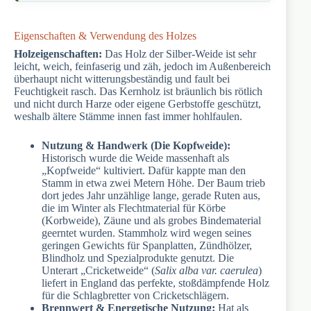
Eigenschaften & Verwendung des Holzes
Holzeigenschaften:
Das Holz der Silber-Weide ist sehr
leicht, weich, feinfaserig und zäh, jedoch im Außenbereich
überhaupt nicht witterungsbeständig und fault bei
Feuchtigkeit rasch. Das Kernholz ist bräunlich bis rötlich
und nicht durch Harze oder eigene Gerbstoffe geschützt,
weshalb ältere Stämme innen fast immer hohlfaulen.
Nutzung & Handwerk (Die Kopfweide):
Historisch wurde die Weide massenhaft als
„Kopfweide“ kultiviert. Dafür kappte man den
Stamm in etwa zwei Metern Höhe. Der Baum trieb
dort jedes Jahr unzählige lange, gerade Ruten aus,
die im Winter als Flechtmaterial für Körbe
(Korbweide), Zäune und als grobes Bindematerial
geerntet wurden. Stammholz wird wegen seines
geringen Gewichts für Spanplatten, Zündhölzer,
Blindholz und Spezialprodukte genutzt. Die
Unterart „Cricketweide“ (
Salix alba var. caerulea
)
liefert in England das perfekte, stoßdämpfende Holz
für die Schlagbretter von Cricketschlägern.
Brennwert & Energetische Nutzung:
Hat als