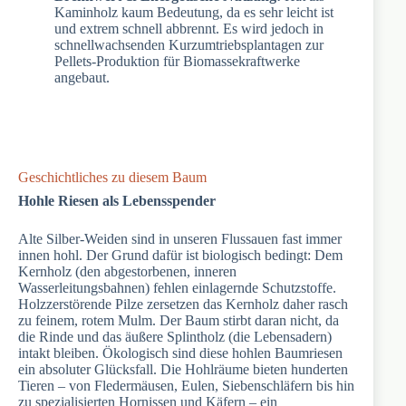
Kaminholz kaum Bedeutung, da es sehr leicht ist
und extrem schnell abbrennt. Es wird jedoch in
schnellwachsenden Kurzumtriebsplantagen zur
Pellets-Produktion für Biomassekraftwerke
angebaut.
Geschichtliches zu diesem Baum
Hohle Riesen als Lebensspender
Alte Silber-Weiden sind in unseren Flussauen fast immer
innen hohl. Der Grund dafür ist biologisch bedingt: Dem
Kernholz (den abgestorbenen, inneren
Wasserleitungsbahnen) fehlen einlagernde Schutzstoffe.
Holzzerstörende Pilze zersetzen das Kernholz daher rasch
zu feinem, rotem Mulm. Der Baum stirbt daran nicht, da
die Rinde und das äußere Splintholz (die Lebensadern)
intakt bleiben. Ökologisch sind diese hohlen Baumriesen
ein absoluter Glücksfall. Die Hohlräume bieten hunderten
Tieren – von Fledermäusen, Eulen, Siebenschläfern bis hin
zu spezialisierten Hornissen und Käfern – ein