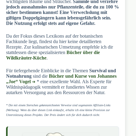
wichtigsten Bäume und Sträucher.
Sammle und verzehre
jedoch ausnahmslos nur Pflanzenteile, die du zu 100 %
sicher bestimmen kannst! Eine Verwechslung mit
giftigen Doppelgängern kann lebensgefährlich sein.
Die Nutzung erfolgt stets auf eigene Gefahr.
Da der Fokus dieses Lexikons auf der botanischen
Fachkunde liegt, findest du hier keine detaillierten
Rezepte. Zur kulinarischen Umsetzung empfehle ich dir
stattdessen diese spezialisierten
Bücher über die
Wildkräuter-Küche
.
Für tiefergehende Einblicke in die Themen
Survival und
Notnahrung
sind die
Bücher und Kurse von Johannes
„Joe“ Vogel
* eine exzellente Wahl. Als Experte für
Wildnispädagogik vermittelt er fundiertes Wissen zur
autarken Versorgung aus den Ressourcen der Natur.
* Die mit einem Sternchen gekennzeichneten Verweise sind sogenannte Affiliate-Links
(Werbung). Wenn du über diesen Link einkaufst, erhalte ich eine kleine Provision zur
Unterstützung dieses Projekts. Der Preis ändert sich für dich dadurch nicht.