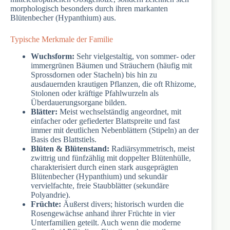
morphologisch besonders durch ihren markanten
Blütenbecher (Hypanthium) aus.
Typische Merkmale der Familie
Wuchsform:
Sehr vielgestaltig, von sommer- oder
immergrünen Bäumen und Sträuchern (häufig mit
Sprossdornen oder Stacheln) bis hin zu
ausdauernden krautigen Pflanzen, die oft Rhizome,
Stolonen oder kräftige Pfahlwurzeln als
Überdauerungsorgane bilden.
Blätter:
Meist wechselständig angeordnet, mit
einfacher oder gefiederter Blattspreite und fast
immer mit deutlichen Nebenblättern (Stipeln) an der
Basis des Blattstiels.
Blüten & Blütenstand:
Radiärsymmetrisch, meist
zwittrig und fünfzählig mit doppelter Blütenhülle,
charakterisiert durch einen stark ausgeprägten
Blütenbecher (Hypanthium) und sekundär
vervielfachte, freie Staubblätter (sekundäre
Polyandrie).
Früchte:
Äußerst divers; historisch wurden die
Rosengewächse anhand ihrer Früchte in vier
Unterfamilien geteilt. Auch wenn die moderne