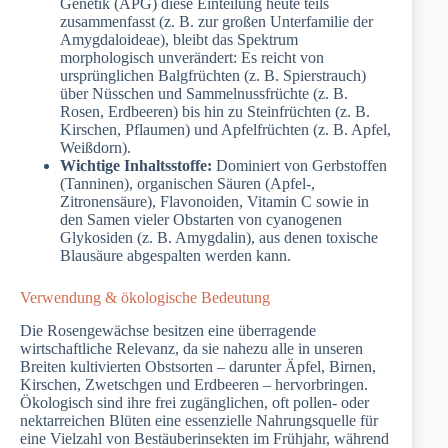
Genetik (APG) diese Einteilung heute teils
zusammenfasst (z. B. zur großen Unterfamilie der
Amygdaloideae), bleibt das Spektrum
morphologisch unverändert: Es reicht von
ursprünglichen Balgfrüchten (z. B. Spierstrauch)
über Nüsschen und Sammelnussfrüchte (z. B.
Rosen, Erdbeeren) bis hin zu Steinfrüchten (z. B.
Kirschen, Pflaumen) und Apfelfrüchten (z. B. Apfel,
Weißdorn).
Wichtige Inhaltsstoffe:
Dominiert von Gerbstoffen
(Tanninen), organischen Säuren (Apfel-,
Zitronensäure), Flavonoiden, Vitamin C sowie in
den Samen vieler Obstarten von cyanogenen
Glykosiden (z. B. Amygdalin), aus denen toxische
Blausäure abgespalten werden kann.
Verwendung & ökologische Bedeutung
Die Rosengewächse besitzen eine überragende
wirtschaftliche Relevanz, da sie nahezu alle in unseren
Breiten kultivierten Obstsorten – darunter Äpfel, Birnen,
Kirschen, Zwetschgen und Erdbeeren – hervorbringen.
Ökologisch sind ihre frei zugänglichen, oft pollen- oder
nektarreichen Blüten eine essenzielle Nahrungsquelle für
eine Vielzahl von Bestäuberinsekten im Frühjahr, während