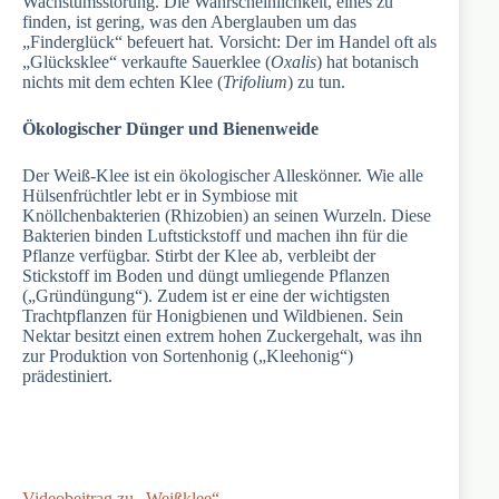
Wachstumsstörung. Die Wahrscheinlichkeit, eines zu
finden, ist gering, was den Aberglauben um das
„Finderglück“ befeuert hat. Vorsicht: Der im Handel oft als
„Glücksklee“ verkaufte Sauerklee (
Oxalis
) hat botanisch
nichts mit dem echten Klee (
Trifolium
) zu tun.
Ökologischer Dünger und Bienenweide
Der Weiß-Klee ist ein ökologischer Alleskönner. Wie alle
Hülsenfrüchtler lebt er in Symbiose mit
Knöllchenbakterien (Rhizobien) an seinen Wurzeln. Diese
Bakterien binden Luftstickstoff und machen ihn für die
Pflanze verfügbar. Stirbt der Klee ab, verbleibt der
Stickstoff im Boden und düngt umliegende Pflanzen
(„Gründüngung“). Zudem ist er eine der wichtigsten
Trachtpflanzen für Honigbienen und Wildbienen. Sein
Nektar besitzt einen extrem hohen Zuckergehalt, was ihn
zur Produktion von Sortenhonig („Kleehonig“)
prädestiniert.
Videobeitrag zu „Weißklee“