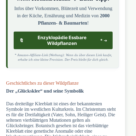
Infos über Vorkommen, Blütezeit und Verwendung
in der Küche, Ernährung und Medizin von
2000
Pflanzen- & Baumarten
!
Enzyklopädie Essbare
🔖
*
Wildpflanzen
* Amazon-Affiliate-Link (Werbung): Wenn du über diesen Link kaufst,
erhalte ich eine kleine Provision. Der Preis bleibt für dich gleich.
Geschichtliches zu dieser Wildpflanze
Der „Glücksklee“ und seine Symbolik
Das dreiteilige Kleeblatt ist eines der bekanntesten
Symbole im westlichen Kulturkreis. Im Christentum steht
es für die Dreifaltigkeit (Vater, Sohn, Heiliger Geist). Die
seltenen vierblättrigen Mutationen gelten als
Glücksbringer. Botanisch gesehen ist das vierblättrige
Kleeblatt eine genetische Anomalie oder eine