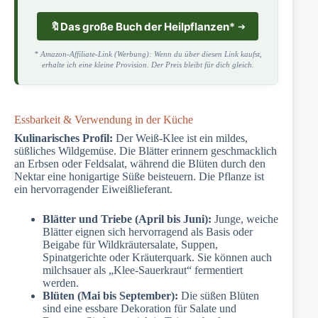
🔖
Das große Buch der Heilpflanzen
*
* Amazon-Affiliate-Link (Werbung): Wenn du über diesen Link kaufst,
erhalte ich eine kleine Provision. Der Preis bleibt für dich gleich.
Essbarkeit & Verwendung in der Küche
Kulinarisches Profil:
Der Weiß-Klee ist ein mildes,
süßliches Wildgemüse. Die Blätter erinnern geschmacklich
an Erbsen oder Feldsalat, während die Blüten durch den
Nektar eine honigartige Süße beisteuern. Die Pflanze ist
ein hervorragender Eiweißlieferant.
Blätter und Triebe (April bis Juni):
Junge, weiche
Blätter eignen sich hervorragend als Basis oder
Beigabe für Wildkräutersalate, Suppen,
Spinatgerichte oder Kräuterquark. Sie können auch
milchsauer als „Klee-Sauerkraut“ fermentiert
werden.
Blüten (Mai bis September):
Die süßen Blüten
sind eine essbare Dekoration für Salate und