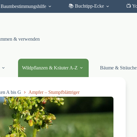
📚 Buchtipp-Ecke
📺 Y
Baumbestimmungshilfe
stimmen & verwenden
Wildpflanzen & Kräuter A-Z
Bäume & Sträuche
zen A bis G
Ampfer – Stumpfblättriger