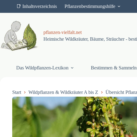
Z
📑 Inhaltsverzeichnis
Pflanzenbestimmungshilfe
u
m
I
n
h
pflanzen-vielfalt.net
a
Heimische Wildkräuter, Bäume, Sträucher - be
l
t
s
p
r
Das Wildpflanzen-Lexikon
Bestimmen & Sammeln
i
n
g
e
n
Start
Wildpflanzen & Wildkräuter A bis Z
Übersicht Pflan