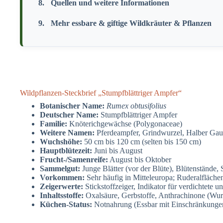
Quellen und weitere Informationen
Mehr essbare & giftige Wildkräuter & Pflanzen
Wildpflanzen-Steckbrief „Stumpfblättriger Ampfer“
Botanischer Name:
Rumex obtusifolius
Deutscher Name:
Stumpfblättriger Ampfer
Familie:
Knöterichgewächse (Polygonaceae)
Weitere Namen:
Pferdeampfer, Grindwurzel, Halber Gau
Wuchshöhe:
50 cm bis 120 cm (selten bis 150 cm)
Hauptblütezeit:
Juni bis August
Frucht-/Samenreife:
August bis Oktober
Sammelgut:
Junge Blätter (vor der Blüte), Blütenstände
Vorkommen:
Sehr häufig in Mitteleuropa; Ruderalfläche
Zeigerwerte:
Stickstoffzeiger, Indikator für verdichtete 
Inhaltsstoffe:
Oxalsäure, Gerbstoffe, Anthrachinone (Wurz
Küchen-Status:
Notnahrung (Essbar mit Einschränkunge