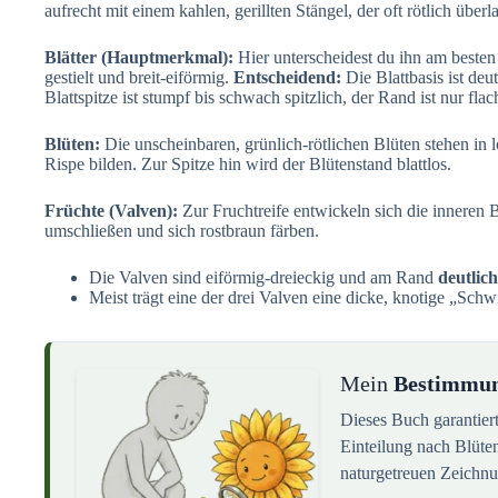
aufrecht mit einem kahlen, gerillten Stängel, der oft rötlich überl
Blätter (Hauptmerkmal):
Hier unterscheidest du ihn am beste
gestielt und breit-eiförmig.
Entscheidend:
Die Blattbasis ist deu
Blattspitze ist stumpf bis schwach spitzlich, der Rand ist nur flac
Blüten:
Die unscheinbaren, grünlich-rötlichen Blüten stehen in 
Rispe bilden. Zur Spitze hin wird der Blütenstand blattlos.
Früchte (Valven):
Zur Fruchtreife entwickeln sich die inneren B
umschließen und sich rostbraun färben.
Die Valven sind eiförmig-dreieckig und am Rand
deutlic
Meist trägt eine der drei Valven eine dicke, knotige „Schw
Mein
Bestimmu
Dieses Buch garantier
Einteilung nach Blüte
naturgetreuen Zeichn