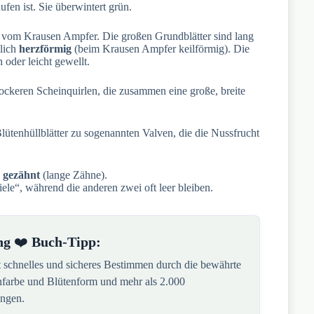
aufen ist. Sie überwintert grün.
n vom Krausen Ampfer. Die großen Grundblätter sind lang
tlich
herzförmig
(beim Krausen Ampfer keilförmig). Die
h oder leicht gewellt.
lockeren Scheinquirlen, die zusammen eine große, breite
lütenhüllblätter zu sogenannten Valven, die die Nussfrucht
h gezähnt
(lange Zähne).
iele“, während die anderen zwei oft leer bleiben.
ng
❤️
Buch-Tipp:
t schnelles und sicheres Bestimmen durch die bewährte
nfarbe und Blütenform und mehr als 2.000
ungen.