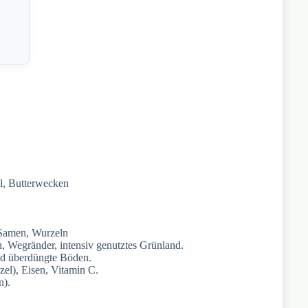
l, Butterwecken
, Samen, Wurzeln
n, Wegränder, intensiv genutztes Grünland.
und überdüngte Böden.
el), Eisen, Vitamin C.
n).