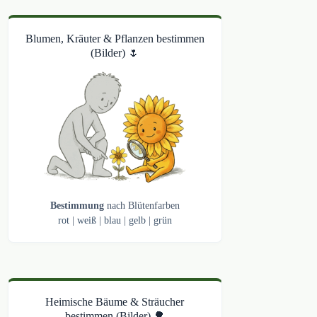
Blumen, Kräuter & Pflanzen bestimmen
(Bilder) 🌷
Bestimmung
nach Blütenfarben
rot
|
weiß
|
blau
|
gelb
|
grün
Heimische Bäume & Sträucher
bestimmen (Bilder) 🌳