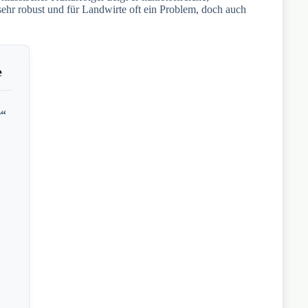
sehr robust und für Landwirte oft ein Problem, doch auch
.
e
r“