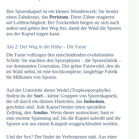
Ihre Sporenkapsel ist ein kleines Wunderwerk: Sie besitzt
einen Zahnkranz, das
Peristom
. Diese Zähne reagieren
auf Luftfeuchtigkeit: Bei Trockenheit biegen sie sich nach
außen und geben den Weg frei, damit der Wind die Sporen
aus der Kapsel tragen kann.
Akt 2: Der Weg in die Höhe – Die Farne
Die Farne vollzogen den entscheidenden evolutionären
Schritt: Sie machten den Sporophyten – die Sporenfabrik –
zur dominanten Generation. Der grüne Farnwedel, den du
im Wald siehst, ist eine hochkomplexe, langlebige Fabrik
für Millionen von Sporen.
Auf der Unterseite dieser Wedel (Trophosporophylle)
findest du die
Sori
– kleine Gruppen von Sporenkapseln,
die oft durch ein dünnes Häutchen, das
Indusium
,
geschützt sind. Jede Kapsel besitzt einen speziellen
Zellring, den
Anulus
. Wenn dieser austrocknet, baut er
eine enorme Spannung auf, bis die Kapsel aufreißt und die
Sporen wie aus einem Katapult weggeschleudert werden.
Und der Sex? Der findet im Verborgenen statt. Aus einer