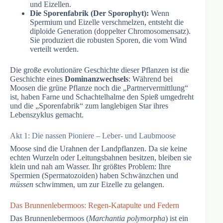
und Eizellen.
Die Sporenfabrik (Der Sporophyt):
Wenn
Spermium und Eizelle verschmelzen, entsteht die
diploide Generation (doppelter Chromosomensatz).
Sie produziert die robusten Sporen, die vom Wind
verteilt werden.
Die große evolutionäre Geschichte dieser Pflanzen ist die
Geschichte eines
Dominanzwechsels
: Während bei
Moosen die grüne Pflanze noch die „Partnervermittlung“
ist, haben Farne und Schachtelhalme den Spieß umgedreht
und die „Sporenfabrik“ zum langlebigen Star ihres
Lebenszyklus gemacht.
Akt 1: Die nassen Pioniere – Leber- und Laubmoose
Moose sind die Urahnen der Landpflanzen. Da sie keine
echten Wurzeln oder Leitungsbahnen besitzen, bleiben sie
klein und nah am Wasser. Ihr größtes Problem: Ihre
Spermien (Spermatozoiden) haben Schwänzchen und
müssen
schwimmen, um zur Eizelle zu gelangen.
Das Brunnenlebermoos: Regen-Katapulte und Federn
Das Brunnenlebermoos (
Marchantia polymorpha
) ist ein