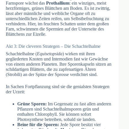
Farnspore wächst das
Prothallium
: ein winziges, meist
herzförmiges, grünes Blättchen am Boden. Es ist zwittrig,
lässt aber männliche und weibliche Organe oft zu
unterschiedlichen Zeiten reifen, um Selbstbefruchtung zu
verhindern. Hier, im feuchten Schatten unter dem großen
Farn, schwimmen die Spermien auf der Unterseite des
Blättchens zur Eizelle.
Akt 3: Die cleveren Strategen – Die Schachtelhalme
Schachtelhalme (
Equisetopsida
) wirken mit ihren
gegliederten Knoten und Internodien fast wie Gewächse
von einem anderen Planeten. Ihre Sporenkapseln sitzen an
schildartigen Blättern, die zu zapfenartigen Ähren
(Strobili) an der Spitze der Sprosse verdichtet sind.
In Sachen Fortpflanzung sind sie die genialsten Strategen
der Urzeit:
Grüne Sporen:
Im Gegensatz zu fast allen anderen
Pflanzen sind Schachtelhalmsporen grün und
enthalten Chlorophyll. Sie können sofort
Photosynthese betreiben, sobald sie landen.
Beine für die Sporen:
Jede Spore besitzt vier