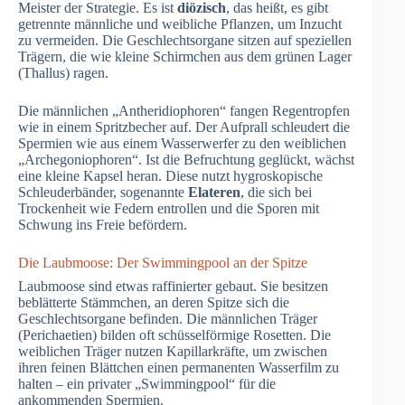
Meister der Strategie. Es ist
diözisch
, das heißt, es gibt
getrennte männliche und weibliche Pflanzen, um Inzucht
zu vermeiden. Die Geschlechtsorgane sitzen auf speziellen
Trägern, die wie kleine Schirmchen aus dem grünen Lager
(Thallus) ragen.
Die männlichen „Antheridiophoren“ fangen Regentropfen
wie in einem Spritzbecher auf. Der Aufprall schleudert die
Spermien wie aus einem Wasserwerfer zu den weiblichen
„Archegoniophoren“. Ist die Befruchtung geglückt, wächst
eine kleine Kapsel heran. Diese nutzt hygroskopische
Schleuderbänder, sogenannte
Elateren
, die sich bei
Trockenheit wie Federn entrollen und die Sporen mit
Schwung ins Freie befördern.
Die Laubmoose: Der Swimmingpool an der Spitze
Laubmoose sind etwas raffinierter gebaut. Sie besitzen
beblätterte Stämmchen, an deren Spitze sich die
Geschlechtsorgane befinden. Die männlichen Träger
(Perichaetien) bilden oft schüsselförmige Rosetten. Die
weiblichen Träger nutzen Kapillarkräfte, um zwischen
ihren feinen Blättchen einen permanenten Wasserfilm zu
halten – ein privater „Swimmingpool“ für die
ankommenden Spermien.