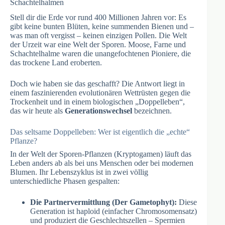
Schachtelhalmen
Stell dir die Erde vor rund 400 Millionen Jahren vor: Es
gibt keine bunten Blüten, keine summenden Bienen und –
was man oft vergisst – keinen einzigen Pollen. Die Welt
der Urzeit war eine Welt der Sporen. Moose, Farne und
Schachtelhalme waren die unangefochtenen Pioniere, die
das trockene Land eroberten.
Doch wie haben sie das geschafft? Die Antwort liegt in
einem faszinierenden evolutionären Wettrüsten gegen die
Trockenheit und in einem biologischen „Doppelleben“,
das wir heute als
Generationswechsel
bezeichnen.
Das seltsame Doppelleben: Wer ist eigentlich die „echte“
Pflanze?
In der Welt der Sporen-Pflanzen (Kryptogamen) läuft das
Leben anders ab als bei uns Menschen oder bei modernen
Blumen. Ihr Lebenszyklus ist in zwei völlig
unterschiedliche Phasen gespalten:
Die Partnervermittlung (Der Gametophyt):
Diese
Generation ist haploid (einfacher Chromosomensatz)
und produziert die Geschlechtszellen – Spermien