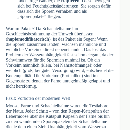
fadenartige Bänder, die
Hapteren
. Diese bewegen
sich bei Feuchtigkeitsänderungen. Sie sorgen dafür,
dass sich die Sporen verhaken und als
„Sporenpakete“ fliegen.
Warum Pakete? Da Schachtelhalme ihre
Geschlechtsbestimmung der Umwelt überlassen
(
haplomodifikatorisch
), ist das Paket ein Segen: Wenn
die Sporen zusammen landen, wachsen männliche und
weibliche Vorkeime direkt nebeneinander. Das löst das
Problem der Wasserabhängigkeit fast schon elegant, da der
Schwimmweg für die Spermien minimal ist. Ob ein
Vorkeim männlich (klein, bei Nährstoffmangel) oder
weiblich (groß, bei guter Versorgung) wird, entscheidet die
Bodenqualität. Die Vorkeime (Prothallien) sind im
Gegensatz zu denen der Farne unregelmäßig gelappt und
nicht herzförmig.
Fazit: Vorboten der modernen Welt
Moose, Farne und Schachtelhalme waren die Testlabore
der Natur. Jeder Schritt – von den Regen-Katapulten der
Lebermoose über die Katapult-Kapseln der Farne bis hin
zu den wandernden Sporenpaketen der Schachtelhalme –
diente dem einen Ziel: Unabhängigkeit vom Wasser zu